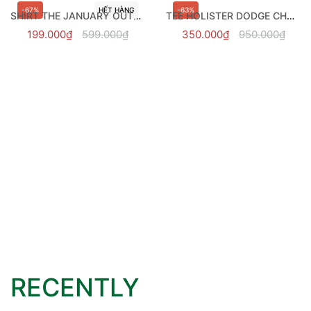
-67%
HẾT HÀNG
-63%
TEE HOLISTER DODGE CHARGER DAYTONA
350.000₫
950.000₫
SHIRT THE JANUARY OUTDOOR PARACHUTE
199.000₫
599.000₫
RECENTLY