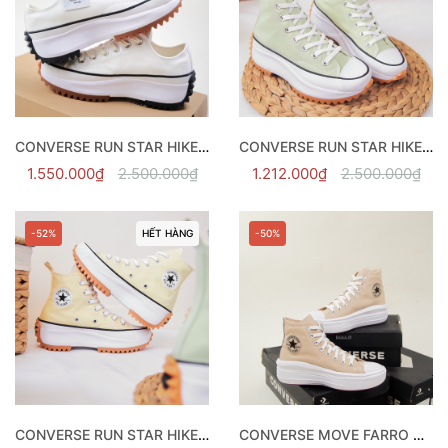
CONVERSE RUN STAR HIKE WHITE LOW - 168817C
CONVERSE RUN STAR HIKE OLIVE AURA - A00552C
1.550.000₫
2.500.000₫
1.212.000₫
2.500.000₫
-52%
HẾT HÀNG
-50%
CONVERSE RUN STAR HIKE LEMON DROP - A02132C
CONVERSE MOVE FARRO HI - 568794C