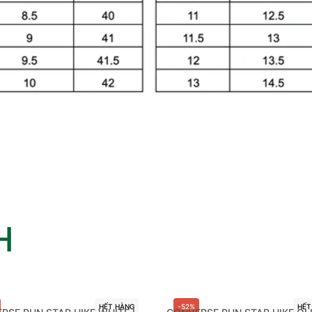
H
HẾT HÀNG
-52%
HẾT