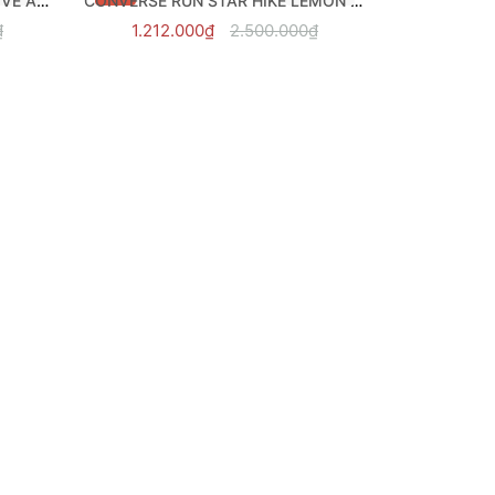
CONVERSE RUN STAR HIKE LEMON DROP - A02132C
1.212.000₫
2.500.000₫
CONVERSE RUN STAR HIKE OLIVE AURA - A00552C
₫