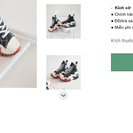
-
Kích cỡ
:
● Chính hãn
● Đổi/trả s
● Miễn phí
Kích thước