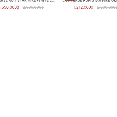
CONVERSE RUN STAR HIKE WHITE LOW - 168817C
1.550.000₫
2.500.000₫
1.212.000₫
2.500.000