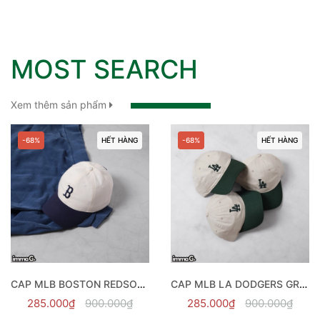
MOST SEARCH
Xem thêm sản phẩm
-68%
HẾT HÀNG
-68%
HẾT HÀNG
CAP MLB BOSTON REDSOX WHITE/NAVY - 3ACP3303N-43NYS
CAP MLB LA DODGERS GREEN - 3ACP3303N-07GND
285.000₫
900.000₫
285.000₫
900.000₫