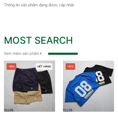
Thông tin sản phẩm đang được cập nhật
MOST SEARCH
Xem thêm sản phẩm
-75%
-88%
HẾT HÀNG
TEE OLDNAVY SOFT-WASHED
SLIDE CROCS BAYABAND STUCCO - 205392-2
99.000₫
399.000₫
99.000₫
800.000₫