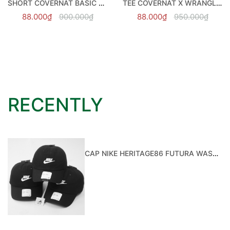
 WRANGLER 08 VINTAGE
RECENTLY
CAP NIKE HERITAGE86 FUTURA WASHED BLACK - 913011-010