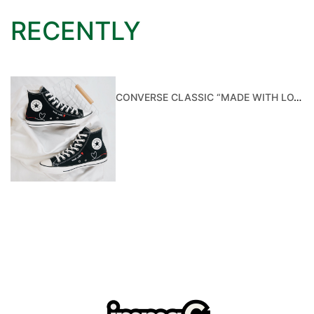
RECENTLY
CONVERSE CLASSIC “MADE WITH LOVE” BLACK HI - 171158F