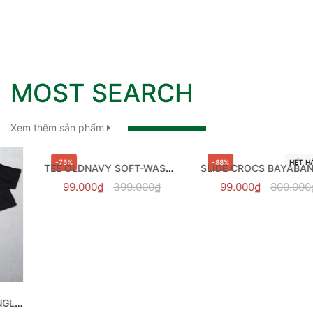
MOST SEARCH
Xem thêm sản phẩm
-75%
-88%
HẾT HÀNG
TEE OLDNAVY SOFT-WASHED
SLIDE CROCS BAYABAND STUCCO - 205392-2V3
99.000₫
399.000₫
99.000₫
800.000₫