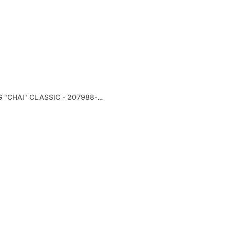
CROCS MEGACRUSH CLOG "CHAI" CLASSIC - 207988-2ZM