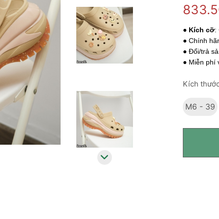
833.
●
Kích cỡ
:
● Chính hã
● Đổi/trả s
● Miễn phí
Kích thước
M6 - 39