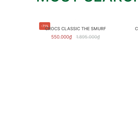
-71%
C
CROCS CLASSIC BALLET BLACK - 211994-001
CROCS CLASSIC THE SMURF
5.000₫
550.000₫
1.895.000₫