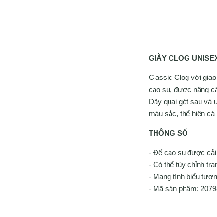
GIÀY CLOG UNISE
Classic Clog với giao
cao su, được nâng cấp
Dây quai gót sau và u
màu sắc, thể hiện cá
THÔNG SỐ
- Đế cao su được cải 
- Có thể tùy chỉnh tra
- Mang tính biểu tượ
- Mã sản phẩm: 207