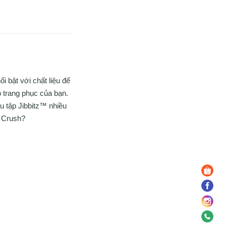
 bật với chất liệu đế
ộ trang phục của bạn.
ưu tập Jibbitz™ nhiều
g Crush?