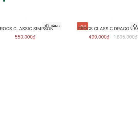
HẾT HÀNG
-74%
HẾT
ROCS CLASSIC SIMPSON
CROCS CLASSIC DRAGON BA
550.000₫
499.000₫
1.895.000₫