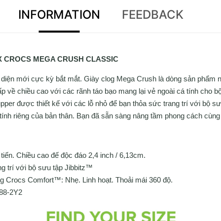
INFORMATION
FEEDBACK
X CROCS MEGA CRUSH CLASSIC
 diện mới cực kỳ bắt mắt. Giày clog Mega Crush là dòng sản phẩm nổi
 về chiều cao với các rãnh táo bạo mang lại vẻ ngoài cá tính cho b
pper được thiết kế với các lỗ nhỏ để bạn thỏa sức trang trí với bộ s
 tính riêng của bản thân. Bạn đã sẵn sàng nâng tầm phong cách cùn
tiến. Chiều cao đế độc đáo 2,4 inch / 6,13cm.
ng trí với bộ sưu tập Jibbitz™
ng Crocs Comfort™: Nhẹ. Linh hoạt. Thoải mái 360 độ.
988-2Y2