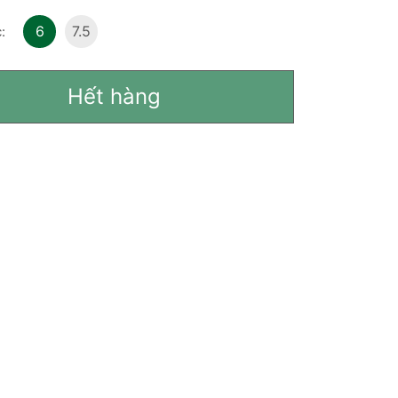
6
7.5
:
Hết hàng