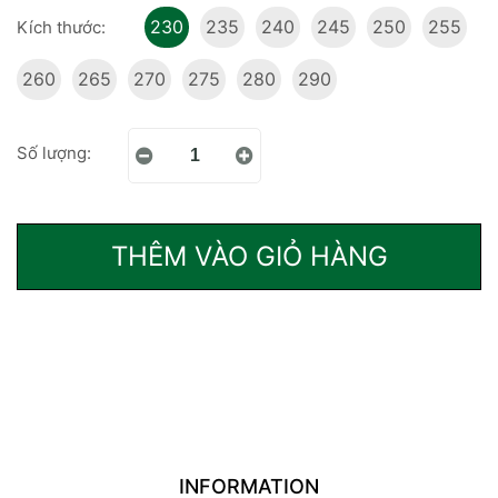
230
235
240
245
250
255
Kích thước:
260
265
270
275
280
290
Số lượng:
THÊM VÀO GIỎ HÀNG
INFORMATION