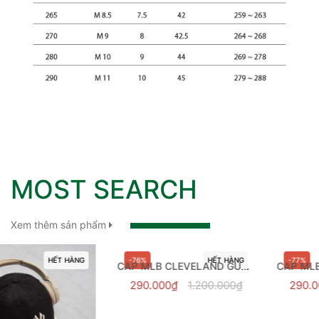
MOST SEARCH
Xem thêm sản phẩm
-76%
HẾT HÀNG
-77%
HẾT HÀNG
CAP MLB CLEVELAND GUARDIANS PINK - 3ACP7701N-45PKM
CAP MLB VARSITY VINTAGE ULSIVE STITCH
290.000₫
1.200.000₫
290.000₫
1.250.000₫