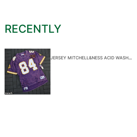
RECENTLY
JERSEY MITCHELL&NESS ACID WASH MINNESOTA VIKINGS