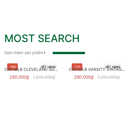
MOST SEARCH
Xem thêm sản phẩm
-76%
HẾT HÀNG
-77%
HẾT HÀNG
CAP MLB CLEVELAND GUARDIANS PINK - 3ACP7701N-45PKM
CAP MLB VARSITY VINTAGE ULSIVE STITCH
290.000₫
1.200.000₫
290.000₫
1.250.000₫