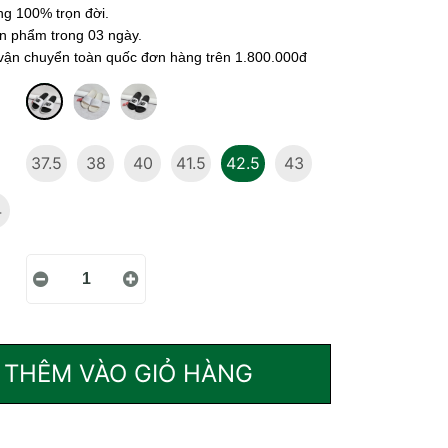
ng 100% trọn đời.
ản phẩm trong 03 ngày.
 vận chuyển toàn quốc đơn hàng trên 1.800.000đ
37.5
38
40
41.5
42.5
43
4
THÊM VÀO GIỎ HÀNG