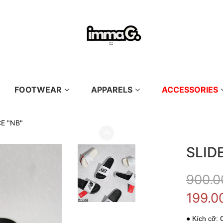
FOOTWEAR
APPARELS
ACCESSORIES
E "NB"
SLID
900.0
199.0
● Kích cỡ: 