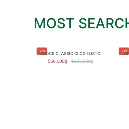
MOST SEARC
HẾT HÀNG
-71%
-71%
CROCS CLASSIC CLOG LOSTO
CR
550.000₫
1.895.000₫
ADIDAS ADILETTE CLOG 2.0 - JQ8058