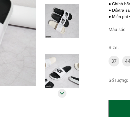
● Chính hã
● Đổi/trả s
● Miễn phí
Màu sắc:
Size:
37
4
Số lượng: