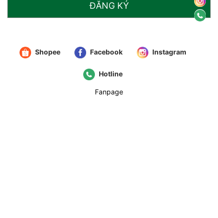
ĐĂNG KÝ
Shopee
Facebook
Instagram
Hotline
Fanpage
© 2021
IMMA.G
. All Rights Reserved
Cung cấp bởi
Sapo
So sánh