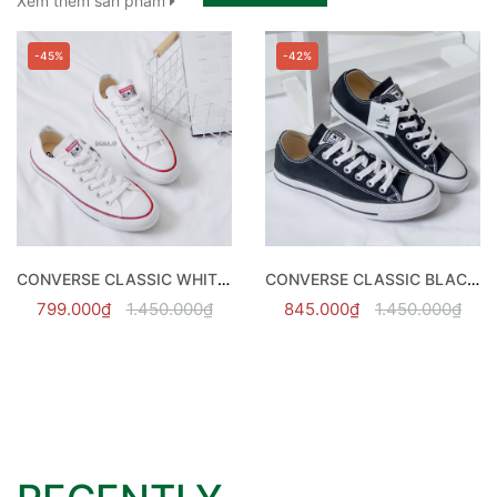
Xem thêm sản phẩm
-36%
-58%
HẾT HÀNG
CONVERSE CLASSIC BLACK HI - 121186C
CONVERSE CLASSIC INDIGO FOG HI - 163338C
999.000₫
1.550.000₫
650.000₫
1.550.000₫