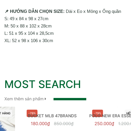
📌
HƯỚNG DẪN CHỌN SIZE:
Dài x Eo x Mông x Ống quần
S: 49 x 84 x 98 x 27cm
M: 50 x 88 x 102 x 28cm
L: 51 x 95 x 104 x 28,5cm
XL: 52 x 98 x 106 x 30cm
MOST SEARCH
Xem thêm sản phẩm
-79%
-79%
HẾT HÀNG
BUCKET MLB 47BRANDS
POLO NEW ERA ESSENTIAL NEYYAN - 14113660
180.000₫
850.000₫
250.000₫
1.200.000₫